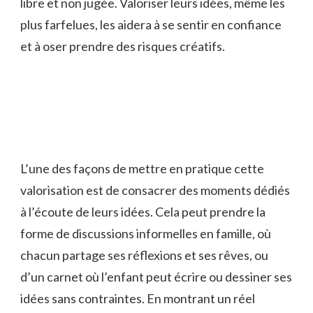
⁢libre et‍ non jugée. ⁣Valoriser ‍leurs idées, même les
plus‌ farfelues,⁣ les aidera à se ‌sentir en‌ confiance
et à oser prendre des risques créatifs.
L’une des‌ façons de mettre en pratique cette⁣
valorisation est de consacrer des‍ moments dédiés
⁤à l’écoute de⁢ leurs ‍idées. Cela ⁣peut‌ prendre la
‍forme de ​discussions informelles‍ en famille, ‍où
chacun partage ses réflexions‌ et ses rêves, ‍ou
d’un carnet où l’enfant peut⁤ écrire ou dessiner ses‌
idées⁢ sans contraintes. En ⁣montrant un réel ​