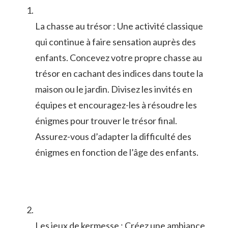
La chasse au trésor :‌ Une activité classique
qui⁣ continue à faire ‍sensation‍ auprès des
enfants. ⁤Concevez votre ⁢propre chasse ⁤au
trésor en ‌cachant des indices⁣ dans toute ⁣la⁣
maison‍ ou le jardin. Divisez⁤ les invités en
équipes et encouragez-les ​à résoudre les
énigmes ⁤pour⁣ trouver‌ le trésor final.
Assurez-vous⁤ d’adapter la ‌difficulté des
énigmes en fonction de⁢ l’âge des⁢ enfants.
Les jeux ⁢de kermesse : Créez une ambiance